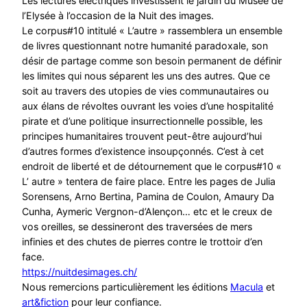
Les lectures électriques investissent le jardin du Musée de
l’Elysée à l’occasion de la Nuit des images.
Le corpus#10 intitulé « L’autre » rassemblera un ensemble
de livres questionnant notre humanité paradoxale, son
désir de partage comme son besoin permanent de définir
les limites qui nous séparent les uns des autres. Que ce
soit au travers des utopies de vies communautaires ou
aux élans de révoltes ouvrant les voies d’une hospitalité
pirate et d’une politique insurrectionnelle possible, les
principes humanitaires trouvent peut-être aujourd’hui
d’autres formes d’existence insoupçonnés. C’est à cet
endroit de liberté et de détournement que le corpus#10 «
L’ autre » tentera de faire place. Entre les pages de Julia
Sorensens, Arno Bertina, Pamina de Coulon, Amaury Da
Cunha, Aymeric Vergnon-d’Alençon… etc et le creux de
vos oreilles, se dessineront des traversées de mers
infinies et des chutes de pierres contre le trottoir d’en
face.
https://nuitdesimages.ch/
Nous remercions particulièrement les éditions
Macula
et
art&fiction
pour leur confiance.